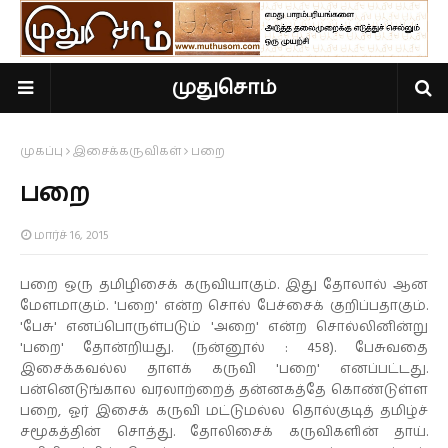
முதுசொம்
முகப்பு
இசைக்கருவிகள்
பறை
பறை
மார்ச் 16, 2015
பறை ஒரு தமிழிசைக் கருவியாகும். இது தோலால் ஆன
மேளமாகும். 'பறை' என்ற சொல் பேச்சைக் குறிப்பதாகும்.
'பேசு' எனப்பொருள்படும் 'அறை' என்ற சொல்லினின்று
'பறை' தோன்றியது. (நன்னூல் : 458). பேசுவதை
இசைக்கவல்ல தாளக் கருவி 'பறை' எனப்பட்டது.
பன்னெடுங்கால வரலாற்றைத் தன்னகத்தே கொண்டுள்ள
பறை, ஓர் இசைக் கருவி மட்டுமல்ல தொல்குடித் தமிழ்ச்
சமூகத்தின் சொத்து. தோலிசைக் கருவிகளின் தாய்.