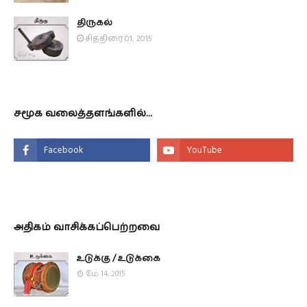
திருகல்
சித்திரை 01, 2015
சமூக வலைத்தளங்களில்...
அதிகம் வாசிக்கப்பெற்றவை
உடுக்கு / உடுக்கை
மே 14, 2015