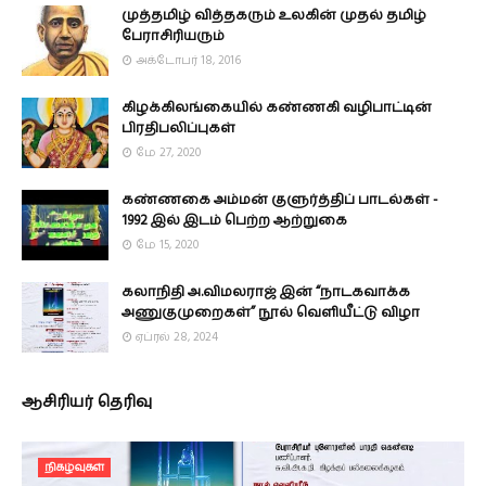
முத்தமிழ் வித்தகரும் உலகின் முதல் தமிழ்
பேராசிரியரும்
அக்டோபர் 18, 2016
கிழக்கிலங்கையில் கண்ணகி வழிபாட்டின்
பிரதிபலிப்புகள்
மே 27, 2020
கண்ணகை அம்மன் குளுர்த்திப் பாடல்கள் -
1992 இல் இடம் பெற்ற ஆற்றுகை
மே 15, 2020
கலாநிதி அ.விமலராஜ் இன் “நாடகவாக்க
அணுகுமுறைகள்” நூல் வெளியீட்டு விழா
ஏப்ரல் 28, 2024
ஆசிரியர் தெரிவு
நிகழ்வுகள்