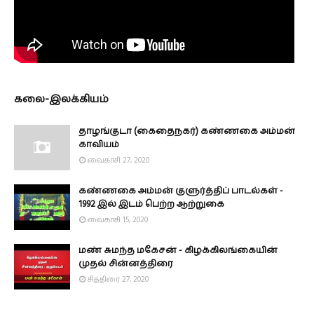
கலை-இலக்கியம்
தாழங்குடா (கைதைநகர்) கண்ணகை அம்மன்
காவியம்
வைகாசி 27, 2020
கண்ணகை அம்மன் குளுர்த்திப் பாடல்கள் -
1992 இல் இடம் பெற்ற ஆற்றுகை
வைகாசி 15, 2020
மண் சுமந்த மகேசன் - கிழக்கிலங்கையின்
முதல் சின்னத்திரை
சித்திரை 27, 2020