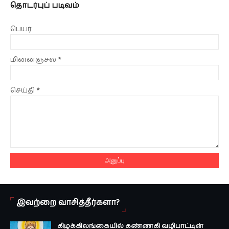
தொடர்புப் படிவம்
பெயர்
மின்னஞ்சல்
*
செய்தி
*
இவற்றை வாசித்தீர்களா?
கிழக்கிலங்கையில் கண்ணகி வழிபாட்டின்