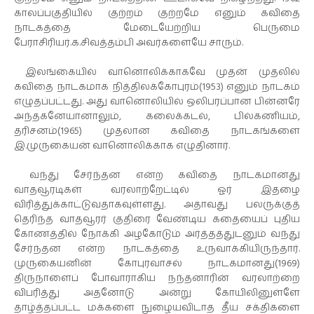
காலப்பகுதியில் குற்றம் குற்றமே எனும் கவிதை
நாடகத்தை மேடையேற்றிய பெருமை
பேராசிரியர்.க.சிவத்தம்பி அவர்களையே சாரும்.
இலங்கையில் வானொலிக்காகவே முதன் முதலில்
கவிதை நாடகமாக நித்திலக்கோபுரம்(1953) எனும் நாடகம்
எழுதப்பட்டது. அது வானொலியில் ஒலிபரப்பான பின்னரே
அந்தகனேயானாலும், கலைக்கடல், பில்கணியம்,
தரிசனம்(1965) முதலான கவிதை நாடகங்களை
இ.முருகையன் வானொலிக்காக எழுதினார்.
வந்து சேர்ந்தன என்ற கவிதை நாடகமானது
வாதவூரடிகள் வரலாற்றேட்டில் ஓர் இதழை
விரித்துக்காட்டுவதாகவுள்ளது. அதாவது பலருக்குத்
தெரிந்த வாதவூரர் குதிரை வேண்டிய கதையைப் புதிய
கோணத்தில் நோக்கி அழகோடும் அர்த்தத்துடனும் வந்து
சேர்ந்தன என்ற நாடகத்தை உருவாக்கியிருந்தார்.
முருகையனின் கோபுரவாசல் நாடகமானது(1969)
திருநாளைப் போவாராகிய நந்தனாரின் வரலாற்றை
விபரித்து அதனோடு அன்று கோயிலினுள்ளே
தாழ்த்தப்பட்ட மக்களை நுழையவிடாத தீய சக்திகளை