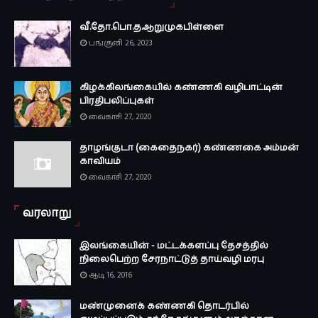
வீ.தோ.பொ.த.ஆறுமுகபிள்ளை
பங்குனி 26, 2023
கிழக்கிலங்கையில் கண்ணகி வழிபாட்டின்
பிரதிபலிப்புகள்
வைகாசி 27, 2020
தாழங்குடா (கைதைநகர்) கண்ணகை அம்மன்
காவியம்
வைகாசி 27, 2020
வரலாறு
இலங்கையின் - மட்டக்களப்பு தேசத்தில்
நிலைபெற்ற சேரநாட்டுத் தாய்வழி மரபு
ஆடி 16, 2016
மண்முனைக் கண்ணகி தொடர்பில்