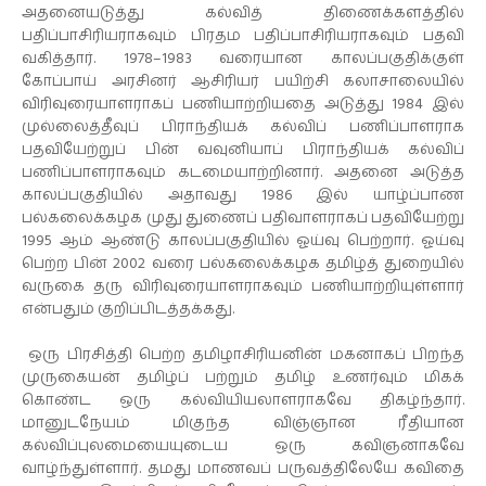
அதனையடுத்து கல்வித் திணைக்களத்தில்
பதிப்பாசிரியராகவும் பிரதம பதிப்பாசிரியராகவும் பதவி
வகித்தார். 1978–1983 வரையான காலப்பகுதிக்குள்
கோப்பாய் அரசினர் ஆசிரியர் பயிற்சி கலாசாலையில்
விரிவுரையாளராகப் பணியாற்றியதை அடுத்து 1984 இல்
முல்லைத்தீவுப் பிராந்தியக் கல்விப் பணிப்பாளராக
பதவியேற்றுப் பின் வவுனியாப் பிராந்தியக் கல்விப்
பணிப்பாளராகவும் கடமையாற்றினார். அதனை அடுத்த
காலப்பகுதியில் அதாவது 1986 இல் யாழ்ப்பாண
பல்கலைக்கழக முது துணைப் பதிவாளராகப் பதவியேற்று
1995 ஆம் ஆண்டு காலப்பகுதியில் ஓய்வு பெற்றார். ஓய்வு
பெற்ற பின் 2002 வரை பல்கலைக்கழக தமிழ்த் துறையில்
வருகை தரு விரிவுரையாளராகவும் பணியாற்றியுள்ளார்
என்பதும் குறிப்பிடத்தக்கது.
ஒரு பிரசித்தி பெற்ற தமிழாசிரியனின் மகனாகப் பிறந்த
முருகையன் தமிழ்ப் பற்றும் தமிழ் உணர்வும் மிகக்
கொண்ட ஒரு கல்வியியலாளராகவே திகழ்ந்தார்.
மானுடநேயம் மிகுந்த விஞ்ஞான ரீதியான
கல்விப்புலமையையுடைய ஒரு கவிஞனாகவே
வாழ்ந்துள்ளார். தமது மாணவப் பருவத்திலேயே கவிதை