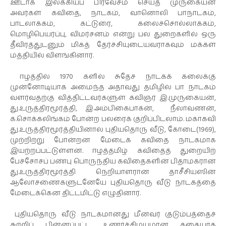
ஊடாக இலக்கியப் பிரவேசம் செய்த முருகையன்
அவர்கள் கவிதை, நாடகம், வானொலி பாநாடகம்,
பாடலாக்கம், கட்டுரை, கலைச்சொல்லாக்கம்,
மொழிபெயர்ப்பு, விமர்சனம் என்று பல துறைகளில் ஒரு
தீவிரத்துடனும் மிகத் தேர்ச்சியுடையவராகவும் மக்கள்
மத்தியில் விளங்கினார்.
ஈழத்தில் 1970 களில் சுதேச நாடகக் கலைக்கு
முன்னோடியாக அமைந்த அதாவது தமிழில் பா நாடகம்
வளர்வதற்கு வித்திட்டவர்களுள் கவிஞர் இ.முருகையன்,
து.உருத்திரமூர்த்தி, இ.அம்பிகைபாகன், நீலாவணன்,
க.சொக்கலிங்கம் போன்ற பலரைக் குறிப்பிடலாம். மகாகவி
து.உருத்திரமூர்த்தியினால் புதியதொரு வீடு, கோடை(1969),
முற்றிற்று போன்றன மேடைக் கவிதை நாடகமாக
இயற்றப்பட்டுள்ளன. ஈழத்தமிழ் கவிதைத் துறையிற்
பேச்சோசப் பண்பு பொருந்திய கவிதைகளின் பிதாமகரான
து.உருத்திரமூர்த்தி நெறியாளரான தாசீசியஸின்
ஆலோசணைகளுடனேயே புதியதொரு வீடு நாடகத்தை
மேடைக்கென திட்டமிட்டு எழுதினார்.
புதியதொரு வீடு நாடகமானது மீனவர் குடும்பத்தைச்
சுற்றிப் பின்னப்பட்ட உணர்ச்சிமயமான கதையாக