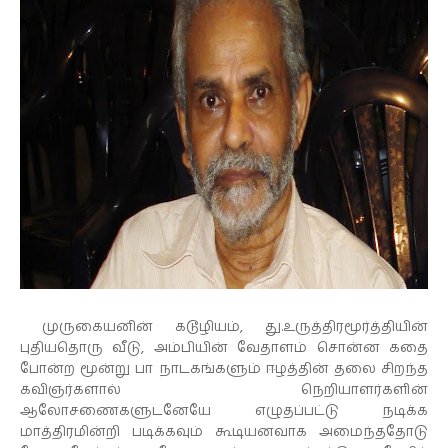
முருகையனின் கடூழியம், து.உருத்திரமூர்த்தியின்
புதியதொரு வீடு, அம்பியின் வேதாளம் சொன்ன கதை
போன்ற மூன்று பா நாடகங்களும் ஈழத்தின் தலை சிறந்த
கவிஞர்களால் நெறியாளர்களின்
ஆலோசணைகளுடனேயே எழுதப்பட்டு நடிக்க
மாத்திரமின்றி படிக்கவும் கூடியனவாக அமைந்ததோடு