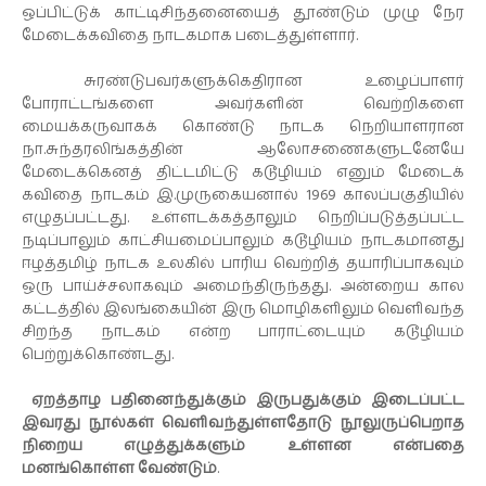
ஒப்பிட்டுக் காட்டிசிந்தனையைத் தூண்டும் முழு நேர
மேடைக்கவிதை நாடகமாக படைத்துள்ளார்.
சுரண்டுபவர்களுக்கெதிரான உழைப்பாளர்
போராட்டங்களை அவர்களின் வெற்றிகளை
மையக்கருவாகக் கொண்டு நாடக நெறியாளரான
நா.சுந்தரலிங்கத்தின் ஆலோசணைகளுடனேயே
மேடைக்கெனத் திட்டமிட்டு கடூழியம் எனும் மேடைக்
கவிதை நாடகம் இ.முருகையனால் 1969 காலப்பகுதியில்
எழுதப்பட்டது. உள்ளடக்கத்தாலும் நெறிப்படுத்தப்பட்ட
நடிப்பாலும் காட்சியமைப்பாலும் கடூழியம் நாடகமானது
ஈழத்தமிழ் நாடக உலகில் பாரிய வெற்றித் தயாரிப்பாகவும்
ஒரு பாய்ச்சலாகவும் அமைந்திருந்தது. அன்றைய கால
கட்டத்தில் இலங்கையின் இரு மொழிகளிலும் வெளிவந்த
சிறந்த நாடகம் என்ற பாராட்டையும் கடூழியம்
பெற்றுக்கொண்டது.
ஏறத்தாழ பதினைந்துக்கும் இருபதுக்கும் இடைப்பட்ட
இவரது நூல்கள் வெளிவந்துள்ளதோடு நூலுருப்பெறாத
நிறைய எழுத்துக்களும் உள்ளன என்பதை
மனங்கொள்ள வேண்டும்
.