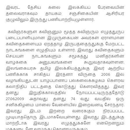
இவரட தேசிய கலை இலக்கியப் பேரவையின்
தலைவராகவும் தாயகம் சஞ்சிகையின் ஆசிரியர்
குழுவிலும் இருந்து பணியாற்றியுமுள்ளார்.
கவிஞர்களுள் கவிஞனும் மூத்த கவிஞரும் எழுத்துருப்
படைப்பாளியுமான இ.முருகையன் அவர்கள் ஏராளமான
கவிதைகளையும் ஏறத்தாழ இருபத்தைந்துக்கு மேற்பட்ட
நாடகங்களை எழுதியும் உள்ளார். இவரது கவிதைகளும்
செய்யுள் நாடகங்களும் சமூகத்து மனிதர்களின்
வாழ்க்கை அனுபவங்களை கூறுவதாகவுள்ளன.
இலங்கையரசு தமிழ் இலக்கியத்துக்கு இவர் ஆற்றிய
பணிக்காக சாகித்ய இரத்னா விருதை 2006 இல்
வழங்கியதுடன் யாழ்ப்பாணப் பல்கலைக்கழகம் கௌரவ
கலாநிதிப் பட்டத்தை கொடுத்து கௌரவித்தது. இவர்
தனது இறுதிக்காலத்தில் நோய்ப்பட்டிருந்ததோடு
27.06.2009 அதாவது தனது 74 வது வயதில் ஒரு
சனிக்கிழமை மாலை வேளையில் இறைவனடி சேர்ந்தார்.
இவரது இடம் இற்றை வரைக்கும் நிரப்பப்பட
முடியாததொரு இடமாகவேயுள்ளது. இவரது இடத்துக்கு
மாற்றீடாக இவரது எழுத்துக்களே என்றென்றும்
மக்களுடனே வாழ்ந்து கொண்டிருக்கும்.