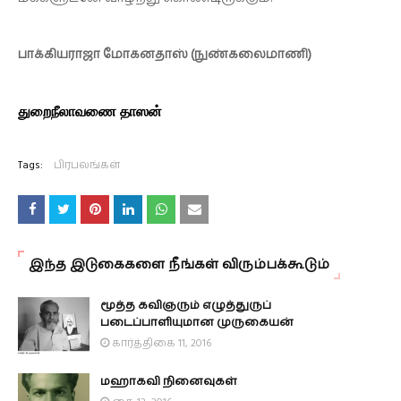
பாக்கியராஜா மோகனதாஸ் (நுண்கலைமாணி)
துறைநீலாவணை தாஸன்
Tags:
பிரபலங்கள்
இந்த இடுகைகளை நீங்கள் விரும்பக்கூடும்
மூத்த கவிஞரும் எழுத்துருப்
படைப்பாளியுமான முருகையன்
கார்த்திகை 11, 2016
மஹாகவி நினைவுகள்