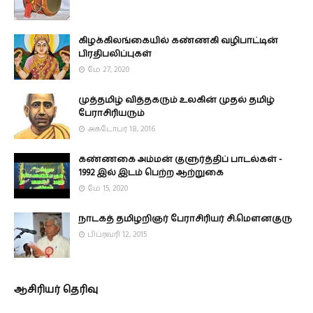
கிழக்கிலங்கையில் கண்ணகி வழிபாட்டின்
பிரதிபலிப்புகள்
மே 27, 2020
முத்தமிழ் வித்தகரும் உலகின் முதல் தமிழ்
பேராசிரியரும்
அக்டோபர் 18, 2016
கண்ணகை அம்மன் குளுர்த்திப் பாடல்கள் -
1992 இல் இடம் பெற்ற ஆற்றுகை
மே 15, 2020
நாடகத் தமிழறிஞர் பேராசிரியர் சி.மௌனகுரு
பிப்ரவரி 12, 2015
ஆசிரியர் தெரிவு