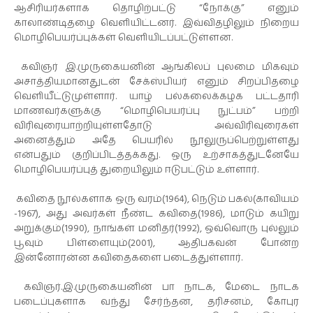
ஆசிரியர்களாக தொழிற்பட்டு “நோக்கு” எனும்
காலாண்டிதழை வெளியிட்டனர். இவ்விதழிலும் நிறைய
மொழிபெயர்ப்புக்கள் வெளியிடப்பட்டுள்ளன.
கவிஞர் இ.முருகையனின் ஆங்கிலப் புலமை மிகவும்
அசாத்தியமானதுடன் சேக்ஸ்பியர் எனும் சிறப்பிதழை
வெளியீட்டுமுள்ளார். யாழ் பல்கலைக்கழக பட்டதாரி
மாணவர்களுக்கு “மொழிபெயர்ப்பு நுட்பம்” பற்றி
விரிவுரையாற்றியுள்ளதோடு அவ்விரிவுரைகள்
அனைத்தும் அதே பெயரில் நூலுருப்பெற்றுள்ளது
என்பதும் குறிப்பிடத்தக்கது. ஒரு உற்சாகத்துடனேயே
மொழிபெயர்ப்புத் துறையிலும் ஈடுபட்டும் உள்ளார்.
கவிதை நூல்களாக ஒரு வரம்(1964), நெடும் பகல்(காவியம்
-1967), அது அவர்கள் நீண்ட கவிதை(1986), மாடும் கயிறு
அறுக்கும்(1990), நாங்கள் மனிதர்(1992), ஒவ்வொரு புல்லும்
பூவும் பிள்ளையும்(2001), ஆதிபகவன் போன்ற
இன்னோரன்ன கவிதைகளை படைத்துள்ளார்.
கவிஞர்.இ.முருகையனின் பா நாடக, மேடை நாடக
படைப்புகளாக வந்து சேர்ந்தன, தரிசனம், கோபுர