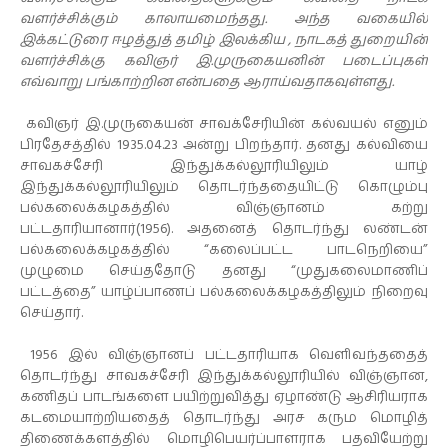
வளர்ச்சிக்கும் காலாயமைந்தது. அந்த வகையில்
இக்கட்டுரை ஈழத்துத் தமிழ் இலக்கிய , நாடகத் துறையின்
வளர்ச்சிக்கு கவிஞர் இ.முருகையனின் படைப்புகள்
எவ்வாறு பங்காற்றின என்பதை ஆராய்வதாகவுள்ளது.
கவிஞர் இ.முருகையன் சாவக்சேரியின் கல்வயல் எனும்
பிரதேசத்தில் 1935.04.23 அன்று பிறந்தார். தனது கல்வியை
சாவகச்சேரி இந்துக்கல்லூரியிலும் யாழ்
இந்துக்கல்லூரியிலும் தொடர்ந்ததையிட்டு கொழும்பு
பல்கலைக்கழகத்தில் விஞ்ஞானம் கற்று
பட்டதாரியானார்(1956). அதனைத் தொடர்ந்து லண்டன்
பல்கலைக்கழகத்தில் “கலைப்பட்ட பாடநெறியை”
முழுமை செய்ததோடு தனது “முதுகலைமாணிப்
பட்டத்தை” யாழ்ப்பாணப் பல்கலைக்கழகத்திலும் நிறைவு
செய்தார்.
1956 இல் விஞ்ஞானப் பட்டதாரியாக வெளிவந்ததைத்
தொடர்ந்து சாவகச்சேரி இந்துக்கல்லூரியில் விஞ்ஞான,
கணிதப் பாடங்களை பயிற்றுவித்து ஏழாண்டு ஆசிரியராக
கடமையாற்றியதைத் தொடர்ந்து அரச கரும மொழித்
திணைக்களத்தில் மொழிபெயர்ப்பாளராக பதவியேற்று