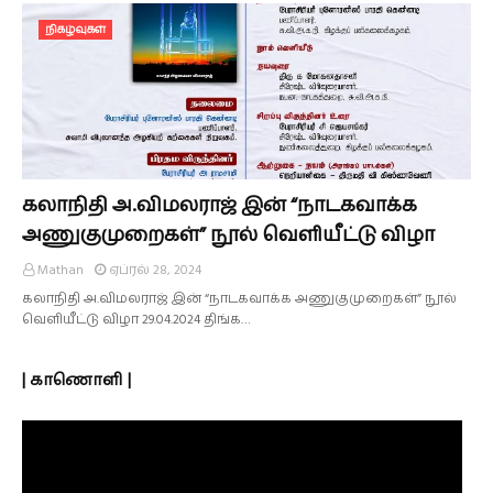
நிகழ்வுகள்
கலாநிதி அ.விமலராஜ் இன் “நாடகவாக்க
அணுகுமுறைகள்” நூல் வெளியீட்டு விழா
Mathan
ஏப்ரல் 28, 2024
கலாநிதி அ.விமலராஜ் இன் “நாடகவாக்க அணுகுமுறைகள்” நூல்
வெளியீட்டு விழா 29.04.2024 திங்க…
| காணொளி |