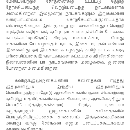
மேடையேற்றச் சோதனைக்கு உட்பட்டு தேறித்
தேர்ச்சியடைந்து வெற்றியடைந்த நாடகங்களாக
அமைகின்றன. இம்மூன்று நாடகங்களும் இறுக்கமான
உரையாடலையும் சொற்சேட்டையுமுடையதாக
விளங்குகின்றன. இம் மூன்று நாடகங்களினதும் வெற்றி
ஈழத்தின் எதிர்காலத் தமிழ் நாடக வளர்ச்சியின் போக்கை
சுட்டிக்காட்டியதோடு சிறந்த உள்ளடக்கம், பொது
மக்களிடையே வழங்கும் நாடக, இசை மரபுகள் என்பன
இணைந்து ஓர் இயக்கமாக ஈழத்துத் தமிழ் நாடக உலகு
பரிணமிப்பதை இந்நாடகங்கள் கட்டியம் கூறி நிற்கின்றன.
நீலாவணனின் பா நாடகங்களாக மழைக்கை, துணை
போன்றன அமைகின்றன.
கவிஞர்.இ.முருகையனின் கவிதைகள் ஈழத்து
இதழ்களிலும் இந்திய இதழ்களிலும்
வெளிவந்திருப்பதோடு ஆங்கிலக் கவிதைகள் சிலவற்றை
தமிழிலும் தமிழ்க்கவிதைகள் சிலவற்றை ஆங்கிலத்திலும்
மொழிபெயர்த்திருக்கின்றார். சிறந்த நடையும்
கருத்தாழமும் முருகையனின் கவிதைகளில்
பொருந்தியிருப்பதைக் காணலாம். இத்தன்மையினை
அவரது வந்து சேர்ந்தன எனும் படைப்புக்கூடாகவும்
காணமுடிகின்றது.