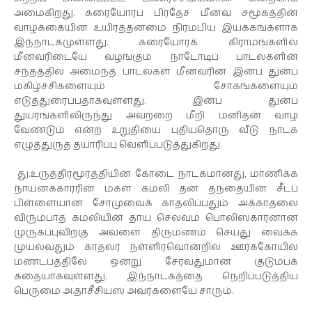
அமைகிறது. கரையோரப் பிரதேச மீனவ சமூகத்தின்
வாழ்க்கையின் உயிர்த்தன்மை நிரம்பிய இயக்கங்களாக
இந்நாடகமுள்ளது. கரையோரக் கிராமங்களில்
மீனவரிடையே வழங்கும் நாடோடிப் பாடல்களின்
சந்தத்தில் அமைந்த பாடல்கள் மீனவரின் இன்ப துன்ப
மகிழ்ச்சிகளையும் சோகங்களையும்
எடுத்துரைப்பதாகவுள்ளது. இன்ப துன்ப
துயரங்களிலிருந்து அவற்றை மீறி மனிதன் வாழ
வேண்டும் என்ற உறுதியை புதியதொரு வீடு நாடக
எழுத்துருத் தயாரிப்பு வெளிப்படுத்துகிறது.
து.உருத்திரமூர்த்தியின் கோடை நாடகமானது, மாணிக்க
நாயனக்காரரின் மகள் கமலி தன் தந்தையின் சீடப்
பிள்ளையான சோமுவைக் காதலிப்பதும் அக்காதலை
விரும்பாத கமலியின் தாய் செல்வம் பொலிஸ்காரனான
முருகப்புவிற்கு அவளை திருமணம் செய்து வைக்க
முயல்வதும் காதலர் நள்ளிரவொன்றில் ஊர்க்கோயில்
மண்டபத்திலே ஒன்று சேர்வதுமான குடும்பக்
கதையாகவுள்ளது. இந்நாடகத்தை நெறிப்படுத்திய
பெருமை அ.தாசீசியஸ் அவர்களையே சாரும்.