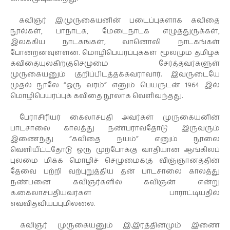
கவிஞர் இ.முருகையனின் படைப்புகளாக கவிதை
நூல்கள், பாநாடக, மேடைநாடக எழுத்துருக்கள்,
இலக்கிய நாடகங்கள், வானொலி நாடகங்கள்
போன்றனவுள்ளன. மொழிபெயர்ப்புக்கள் மூலமும் தமிழ்க்
கவிதையுலகிற்குசெழுமை சேர்த்தவர்களுள்
முருகையனும் குறிப்பிடத்தக்கவராவார். இவருடையே
முதல் நூலே “ஒரு வரம்” எனும் பெயருடன் 1964 இல்
மொழிபெயர்ப்புக் கவிதை நூலாக வெளிவந்தது.
பேராசிரியர் கைலாசபதி அவர்கள் முருகையனின்
பாடசாலை காலத்து நண்பராவதோடு இருவரும்
இணைந்து “கவிதை நயம்” எனும் நூலை
வெளியீட்டதோடு ஒரு முற்போக்கு வாதியான ஆங்கிலப்
புலமை மிக்க மொழிச் செழுமைக்கு விஞ்ஞானத்தின்
தேவை பற்றி வற்புறுத்திய தன் பாடசாலை காலத்து
நண்பனை கவிஞர்களில் கவிஞன் என்று
க.கைலாசபதியவர்கள் பாராட்டியதில்
எவ்விதவியப்புமில்லை.
கவிஞர் முருகையனும் இ.இரத்தினமும் இணை