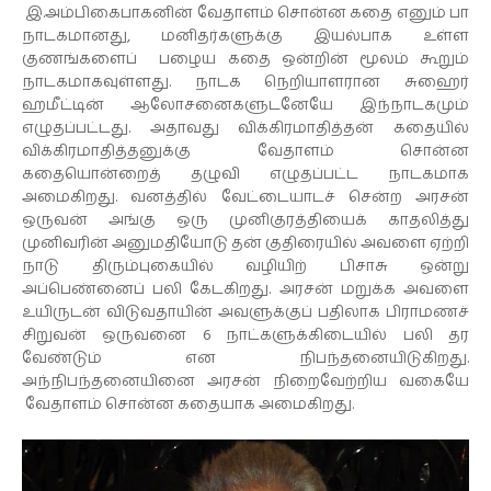
இ.அம்பிகைபாகனின் வேதாளம் சொன்ன கதை எனும் பா
நாடகமானது, மனிதர்களுக்கு இயல்பாக உள்ள
குணங்களைப் பழைய கதை ஒன்றின் மூலம் கூறும்
நாடகமாகவுள்ளது. நாடக நெறியாளரான சுஹைர்
ஹமீட்டின் ஆலோசனைகளுடனேயே இந்நாடகமும்
எழுதப்பட்டது. அதாவது விக்கிரமாதித்தன் கதையில்
விக்கிரமாதித்தனுக்கு வேதாளம் சொன்ன
கதையொன்றைத் தழுவி எழுதப்பட்ட நாடகமாக
அமைகிறது. வனத்தில் வேட்டையாடச் சென்ற அரசன்
ஒருவன் அங்கு ஒரு முனிகுரத்தியைக் காதலித்து
முனிவரின் அனுமதியோடு தன் குதிரையில் அவளை ஏற்றி
நாடு திரும்புகையில் வழியிற் பிசாசு ஒன்று
அப்பெண்னைப் பலி கேடகிறது. அரசன் மறுக்க அவளை
உயிருடன் விடுவதாயின் அவளுக்குப் பதிலாக பிராமணச்
சிறுவன் ஒருவனை 6 நாட்களுக்கிடையில் பலி தர
வேண்டும் என நிபந்தனையிடுகிறது.
அந்நிபந்தனையினை அரசன் நிறைவேற்றிய வகையே
வேதாளம் சொன்ன கதையாக அமைகிறது.