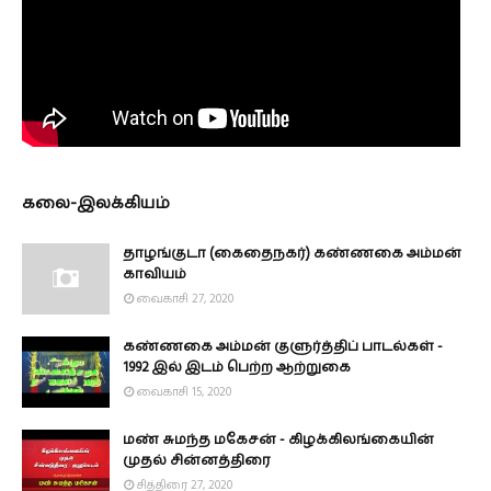
கலை-இலக்கியம்
தாழங்குடா (கைதைநகர்) கண்ணகை அம்மன்
காவியம்
வைகாசி 27, 2020
கண்ணகை அம்மன் குளுர்த்திப் பாடல்கள் -
1992 இல் இடம் பெற்ற ஆற்றுகை
வைகாசி 15, 2020
மண் சுமந்த மகேசன் - கிழக்கிலங்கையின்
முதல் சின்னத்திரை
சித்திரை 27, 2020