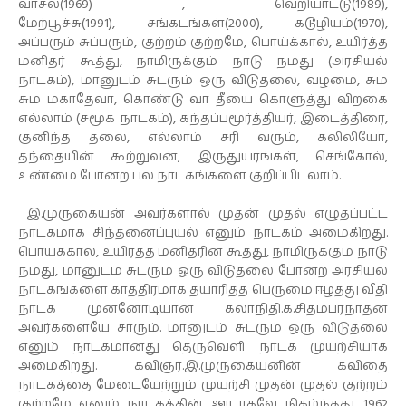
வாசல்(1969) , வெறியாட்டு(1989),
மேற்பூச்சு(1991), சங்கடங்கள்(2000), கடூழியம்(1970),
அப்பரும் சுப்பரும், குற்றம் குற்றமே, பொய்க்கால், உயிர்த்த
மனிதர் கூத்து, நாமிருக்கும் நாடு நமது (அரசியல்
நாடகம்), மானுடம் சுடரும் ஒரு விடுதலை, வழமை, சும
சும மகாதேவா, கொண்டு வா தீயை கொளுத்து விறகை
எல்லாம் (சமூக நாடகம்), கந்தப்பமூர்த்தியர், இடைத்திரை,
குனிந்த தலை, எல்லாம் சரி வரும், கலிலியோ,
தந்தையின் கூற்றுவன், இருதுயரங்கள், செங்கோல்,
உண்மை போன்ற பல நாடகங்களை குறிப்பிடலாம்.
இ.முருகையன் அவர்களால் முதன் முதல் எழுதப்பட்ட
நாடகமாக சிந்தனைப்புயல் எனும் நாடகம் அமைகிறது.
பொய்க்கால், உயிர்த்த மனிதரின் கூத்து, நாமிருக்கும் நாடு
நமது, மானுடம் சுடரும் ஒரு விடுதலை போன்ற அரசியல்
நாடகங்களை காத்திரமாக தயாரித்த பெருமை ஈழத்து வீதி
நாடக முன்னோடியான கலாநிதி.க.சிதம்பரநாதன்
அவர்களையே சாரும். மானுடம் சுடரும் ஒரு விடுதலை
எனும் நாடகமானது தெருவெளி நாடக முயற்சியாக
அமைகிறது. கவிஞர்.இ.முருகையனின் கவிதை
நாடகத்தை மேடையேற்றும் முயற்சி முதன் முதல் குற்றம்
குற்றமே எனும் நாடகத்தின் ஊடாகவே நிகழ்ந்தது. 1962