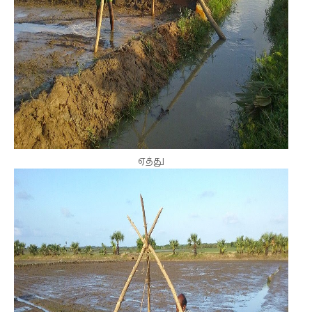
ஏத்து