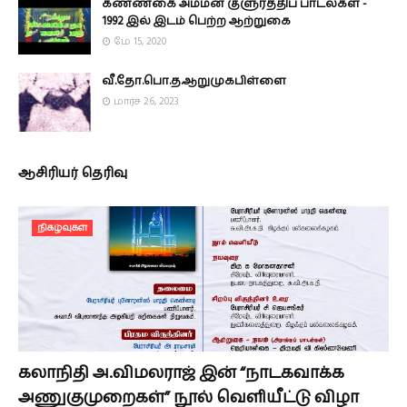
கண்ணகை அம்மன் குளுர்த்திப் பாடல்கள் -
1992 இல் இடம் பெற்ற ஆற்றுகை
மே 15, 2020
வீ.தோ.பொ.த.ஆறுமுகபிள்ளை
மார்ச் 26, 2023
ஆசிரியர் தெரிவு
நிகழ்வுகள்
கலாநிதி அ.விமலராஜ் இன் “நாடகவாக்க
அணுகுமுறைகள்” நூல் வெளியீட்டு விழா