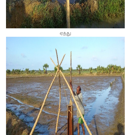
ஏத்து