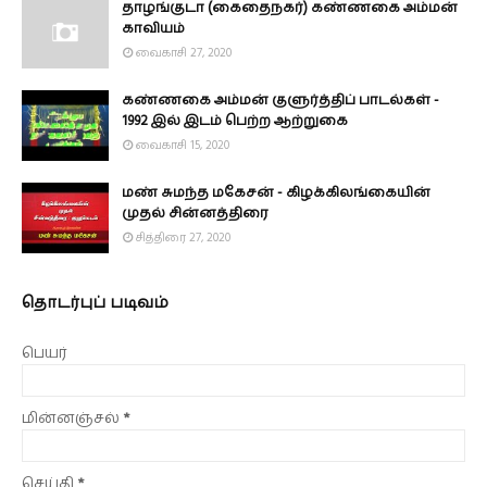
தாழங்குடா (கைதைநகர்) கண்ணகை அம்மன்
காவியம்
வைகாசி 27, 2020
கண்ணகை அம்மன் குளுர்த்திப் பாடல்கள் -
1992 இல் இடம் பெற்ற ஆற்றுகை
வைகாசி 15, 2020
மண் சுமந்த மகேசன் - கிழக்கிலங்கையின்
முதல் சின்னத்திரை
சித்திரை 27, 2020
தொடர்புப் படிவம்
பெயர்
மின்னஞ்சல்
*
செய்தி
*