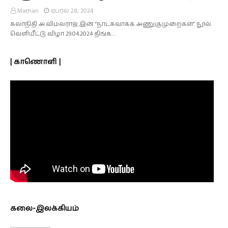
Mathan
ஏப்ரல் 28, 2024
கலாநிதி அ.விமலராஜ் இன் “நாடகவாக்க அணுகுமுறைகள்” நூல்
வெளியீட்டு விழா 29.04.2024 திங்க…
| காணொளி |
கலை-இலக்கியம்