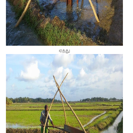
ஏத்து