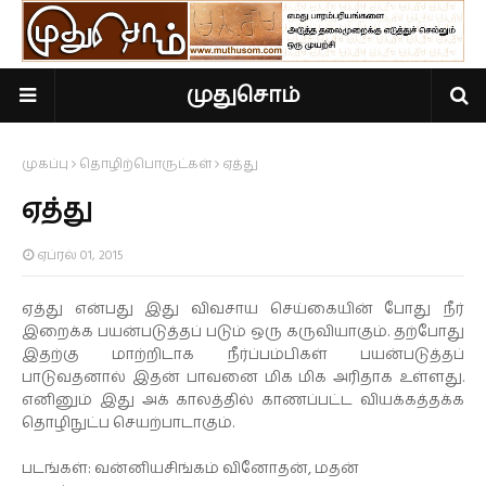
முதுசொம்
முகப்பு
தொழிற்பொருட்கள்
ஏத்து
ஏத்து
ஏப்ரல் 01, 2015
ஏத்து என்பது இது விவசாய செய்கையின் போது நீர்
இறைக்க பயன்படுத்தப் படும் ஒரு கருவியாகும். தற்பாேது
இதற்கு மாற்றிடாக நீர்ப்பம்பிகள் பயன்படுத்தப்
பாடுவதனால் இதன் பாவனை மி
க மிக அரிதாக உள்ளது.
எனினும் இது அக் காலத்தில் காணப்பட்ட வியக்கத்தக்க
தொழிநுட்ப செயற்பாடாகும்.
படங்கள்: வன்னியசிங்கம் வினோதன், மதன்