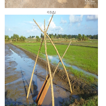
ஏத்து