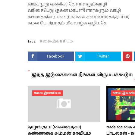
வங்கமுறு வணிகர் வேளாளரும்வாழி
வரிசைபெறு குகன் மரபுள்ளோர்களும் வாழி
கங்கைதிகழ் மண்முனைக் கண்ணகைத்தாயார்
கமல பொற்பாதம் மிகவாழ்க வழியதே
Tags:
கலை-இலக்கியம்
Facebook
Twitter
இந்த இடுகைகளை நீங்கள் விரும்பக்கூடும்
கலை-இலக்கியம்
கலை-இலக்கி
தாழங்குடா (கைதைநகர்)
கண்ணகை அம்
கண்ணகை அம்மன் காவியம்
பாடல்கள் - 1