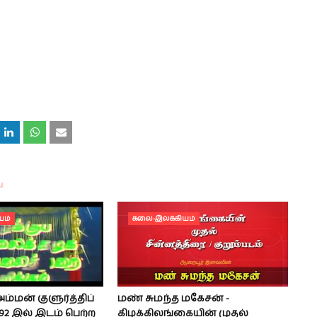
யம்
கலை-இலக்கியம்
மன் குளுர்த்திப்
மண் சுமந்த மகேசன் -
992 இல் இடம் பெற்ற
கிழக்கிலங்கையின் முதல்