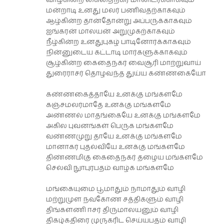
வாழ்கின்ற கைதைநகர் மானிடர்க்காகவும்
மன்றாடி உனது மலர் பணிவதற்காகவும்
ஆழ்கின்ற தான்தோன்று அப்பருக்காகவும்
ஐங்கரன் மாலயன் அறுமுகற்காகவும்
நீழ்கின்ற உனதுபுகழ் பாடினோர்க்காகவும்
நின்னுடைய கட்டாடி மார்களுக்காகவும்
சூழ்கின்ற கைதைநகர் வைசூரி மாற்றுவாய்
துரைராசர் தொழவந்த துய்ய கண்ணகையோ
கண்ணகைத்தாயே உனக்கு மங்களமே
கஞ்சமலர்மாதே உனக்கு மங்களமே
அண்ணல் மாதங்கையே உனக்கு மங்களமே
அகில புவனங்கள் பெருக மங்களமே
வண்ணமுறு தாயே உனக்கு மங்களமே
மானாகர் புதல்வியே உனக்கு மங்களமே
திண்ணமிகு கைதைநகர் தழைய மங்களமே
செல்வி நுாபுரபதம் வாழ்க மங்களமே
மங்கையுமை பூமாதும் நாமாதும் வாழி
மற்றுமுள நவகோண சத்திகளும் வாழி
திங்களணி ஈசர் திருமாலயனும் வாழி
திகழ்கதிரை முருகரிட செய்யபதம் வாழி