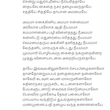
சென்று மதுராபுரியை நீயெரித்தாயே
தையலே கைதை நகர் தழையவந்தாயே
சத்தியே சித்தியே தாயான அம்மையே
அம்மா எனக்கினிய அம்மா என்னம்மா
அரலோக பரலோக ஆதி நீயம்மா
கம்மாளனைப் பழி விளைத்தது நீஅம்மா
கனலிட்டு மதுரையை எரித்தது நீயம்மா
வெம்மைதரும் அக்கினி தனித்தது நீயம்மா
வேந்தனிட மார்புருக விட்டது நீயம்மா
மும்மாரி பொழியவரு கைதை நகருறைகின்ற
முத்து விளையாடலை அகற்றியருள்தாயே
தாயே இவ்வுலகிலுள்ளோர் செய்பிழைகளாலோ
தான்தோன்றுமப்பர் தன்குறைகள் தன்னாலோ
காவேரி கடவுள் அயன் மாலருளினாலோ
கதிரைநகர் முருகரிட கட்டளைகளாலோ
பேய்களுடனாடு வைரவர் கொடுமையாலோ
பெலவீரர் முக்கோடி தேவர் பகையாலோ
மாயமாய் வந்திடும் துயர்குறைகளாலோ
மண்முனைப்பதி தழைய வந்த கண்ணகையே