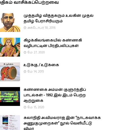
திகம் வாசிக்கப்பெற்றவை
முத்தமிழ் வித்தகரும் உலகின் முதல்
தமிழ் பேராசிரியரும்
அக்டோபர் 18, 2016
கிழக்கிலங்கையில் கண்ணகி
வழிபாட்டின் பிரதிபலிப்புகள்
மே 27, 2020
உடுக்கு / உடுக்கை
மே 14, 2015
கண்ணகை அம்மன் குளுர்த்திப்
பாடல்கள் - 1992 இல் இடம் பெற்ற
ஆற்றுகை
மே 15, 2020
கலாநிதி அ.விமலராஜ் இன் “நாடகவாக்க
அணுகுமுறைகள்” நூல் வெளியீட்டு
விழா