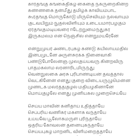
கார்தங்கு கங்கைதிகழ் கைதை நகருறைகின்ற
கண்ணகை தன்மீது தமிழ்க் காவியம்பாட
கூர்தங்கு மொருகோடு மிருசெவியும் நல்வாயும்
குடவயிறும் நுதல்விளியும் உடையமார்பழகும்
ஏர்தங்குமடியவரை ஈடேற்றுமைந்துகர
இருகமலம் என் நெஞ்சில் என்றுமயரேனே
என்றுமுயர் அண்டர்புகழ் கண்டு கயிலாயமதில்
இன்பமுடனே அருள்சுரக்க நினைவாகி
பண்டுபோலேன்ஞ முலகுய்யவரு கின்றவிரு
பாதமகலாம லரனாரிடமிருந்து
வென்றுலகை அரசு புரிபாண்டியன் தவத்தால்
வெட்கினேன் எனது குறை விடையருழுமென்ன
முண்டக மலர்த்தகுழல் மதியழகினானே
மொய்குழலே எனது முனியகல முறைசெய்யே
செய்ய மாவின் கனிதாய் உதித்தாயே
செப்பரிய வணிகர் மகளாக வந்தாயே
உய்யவே பூலோகமருள் புரிந்தாயே
ஒதரிய கோவலன் தனையுகந்தாயே
செய்யபுகழ் மாறனிட விளிமறைத்தாயே