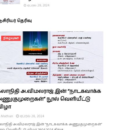
ஏப்ரல் 28, 2024
சிரியர் தெரிவு
நிகழ்வுகள்
கலாநிதி அ.விமலராஜ் இன் “நாடகவாக்க
அணுகுமுறைகள்” நூல் வெளியீட்டு
விழா
Mathan
ஏப்ரல் 28, 2024
லாநிதி அ.விமலராஜ் இன் “நாடகவாக்க அணுகுமுறைகள்”
ூல் வெளியீட்டு விழா 29.04.2024 திங்க…