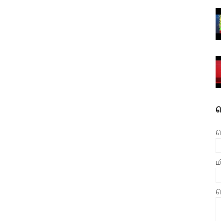
த
ப
ம
ச