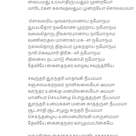
வையமது உய்யாதிருப்பதும் முறையோ
மாரிடர்கள் கலங்குவதும் முறையோ சொல்லம்மா
சொல்லரிய ஒங்காரமானாய் நமோநம
துய்யதோர் நவகோண முற்றாய் நமோநம
வல்லதொரு றீங்காரமானாய் நாமோநாம
வணிகர்குல மானாகர் மக--ள நமோநம
நல்லதொரு திதம்பர முகந்தாய் நமோநம
நாரி கெவுமாரி திரிசு--லி நமோநம
தில்லை நடமாடு சிவகாமி நமோநம
தேவியே கைதைநகர் வாழ்வு சவுந்தரியே
சவுந்தரி துரந்தரி மாதங்கி நீயம்மா
சஞ்சலமகற்றவர நாளில்லையோ அம்மா
வரந்தர உனக்கு மனமில்லையோ அம்மா
மானியர் செய்பிழை பொறுத்தருள் நீயம்மா
துரந்தரி உன்மக்கள் மனை காத்தருள் நீயம்மா
சூட்சாதி சூட்சமுறு சுந்தரி நீயம்மா
செகந்தழைய உன்மனமிரங்கி யாருளம்மா
தேவியே கைதைநகர் வாழுமம்பிகையே