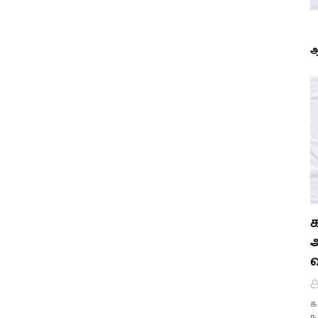
ஆ
க
ந