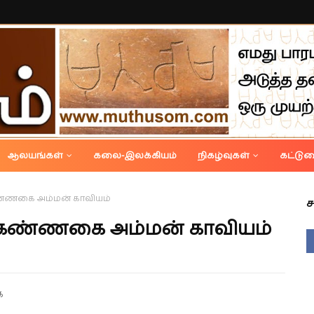
ஆலயங்கள்
கலை-இலக்கியம்
நிகழ்வுகள்
கட்டு
ண்ணகை அம்மன் காவியம்
ச
 கண்ணகை அம்மன் காவியம்
ை