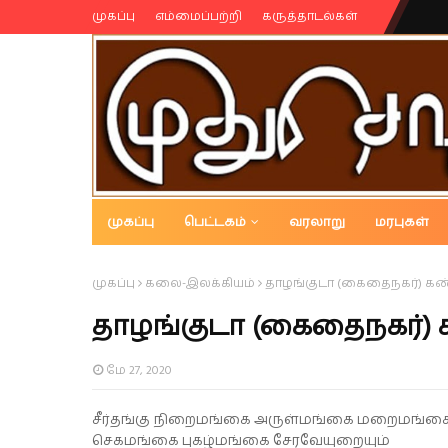
முகப்பு
எம்மைப்பற்றி
கருத்தாடல்கள்
முகப்பு
பெட்டகம்
வரலாறு
மரபுகள்
முதுசொம்
முகப்பு
கலை-இலக்கியம்
தாழங்குடா (கைதைநகர்) க
தாழங்குடா (கைதைநகர்)
மே 27, 2020
சீர்தங்கு நிறைமங்கை அருள்மங்கை மறைமங்க
செகமங்கை புகழ்மங்கை சேரவேயுறையும்