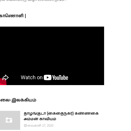
 காணொளி |
லை-இலக்கியம்
தாழங்குடா (கைதைநகர்) கண்ணகை
அம்மன் காவியம்
வைகாசி 27, 2020