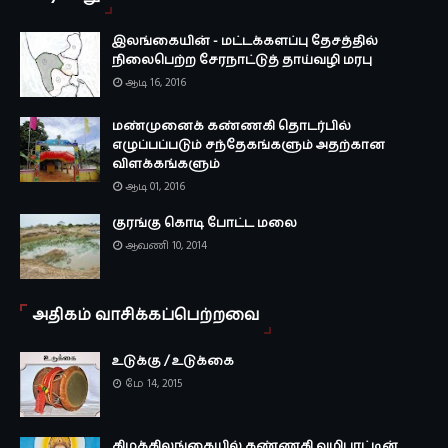
இலங்கையின் - மட்டக்களப்பு தேசத்தில்
நிலைபெற்ற சேரநாட்டுத் தாய்வழி மரபு
ஆடி 16, 2016
மண்முனைக் கண்ணகி தொடர்பில்
எழுப்பப்படும் சந்தேகங்களும் அதற்கான
விளக்கங்களும்
ஆடி 01, 2016
குரங்கு கொடி போட்ட மலை
ஆவணி 10, 2014
அதிகம் வாசிக்கப்பெற்றவை
உடுக்கு / உடுக்கை
மே 14, 2015
கிழக்கிலங்கையில் கண்ணகி வழிபாட்டின்