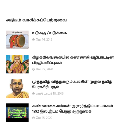
அதிகம் வாசிக்கப்பெற்றவை
உடுக்கு / உடுக்கை
மே 14, 2015
கிழக்கிலங்கையில் கண்ணகி வழிபாட்டின்
பிரதிபலிப்புகள்
மே 27, 2020
முத்தமிழ் வித்தகரும் உலகின் முதல் தமிழ்
பேராசிரியரும்
அக்டோபர் 18, 2016
கண்ணகை அம்மன் குளுர்த்திப் பாடல்கள் -
1992 இல் இடம் பெற்ற ஆற்றுகை
மே 15, 2020