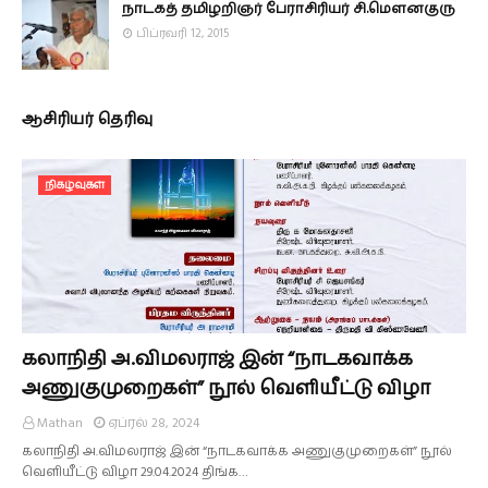
நாடகத் தமிழறிஞர் பேராசிரியர் சி.மௌனகுரு
பிப்ரவரி 12, 2015
ஆசிரியர் தெரிவு
நிகழ்வுகள்
கலாநிதி அ.விமலராஜ் இன் “நாடகவாக்க
அணுகுமுறைகள்” நூல் வெளியீட்டு விழா
Mathan
ஏப்ரல் 28, 2024
கலாநிதி அ.விமலராஜ் இன் “நாடகவாக்க அணுகுமுறைகள்” நூல்
வெளியீட்டு விழா 29.04.2024 திங்க…