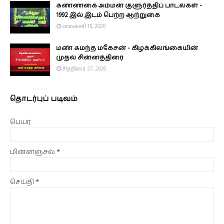
கண்ணகை அம்மன் குளுர்த்திப் பாடல்கள் -
1992 இல் இடம் பெற்ற ஆற்றுகை
வைகாசி 15, 2020
மண் சுமந்த மகேசன் - கிழக்கிலங்கையின்
முதல் சின்னத்திரை
சித்திரை 27, 2020
தொடர்புப் படிவம்
பெயர்
மின்னஞ்சல்
*
செய்தி
*