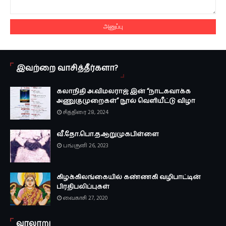
இவற்றை வாசித்தீர்களா?
கலாநிதி அ.விமலராஜ் இன் “நாடகவாக்க
அணுகுமுறைகள்” நூல் வெளியீட்டு விழா
சித்திரை 28, 2024
வீ.தோ.பொ.த.ஆறுமுகபிள்ளை
பங்குனி 26, 2023
கிழக்கிலங்கையில் கண்ணகி வழிபாட்டின்
பிரதிபலிப்புகள்
வைகாசி 27, 2020
வரலாறு