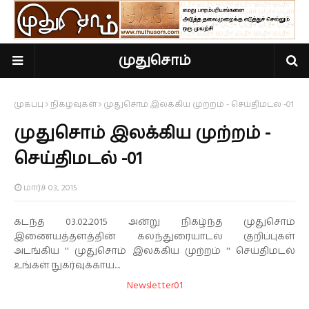
முதுசொம்
முகப்பு
நிகழ்வுகள்
முதுசொம் இலக்கிய முற்றம் - செய்திமடல் -01
முதுசொம் இலக்கிய முற்றம் -
செய்திமடல் -01
மார்ச் 03, 2015
கடந்த 03.02.2015 அன்று நிகழ்ந்த முதுசொம்
இணையத்தளத்தின் கலந்துரையாடல் குறிப்புகள்
அடங்கிய '' முதுசொம் இலக்கிய முற்றம் '' செய்திமடல்
உங்கள் நுகர்வுக்காய....
Newsletter01