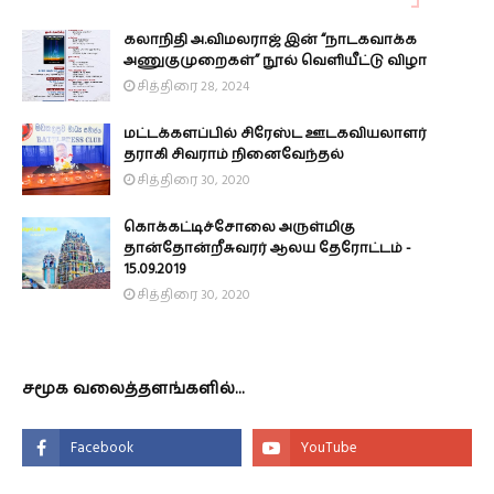
கலாநிதி அ.விமலராஜ் இன் “நாடகவாக்க
அணுகுமுறைகள்” நூல் வெளியீட்டு விழா
சித்திரை 28, 2024
மட்டக்களப்பில் சிரேஸ்ட ஊடகவியலாளர்
தராகி சிவராம் நினைவேந்தல்
சித்திரை 30, 2020
கொக்கட்டிச்சோலை அருள்மிகு
தான்தோன்றீசுவரர் ஆலய தேரோட்டம் -
15.09.2019
சித்திரை 30, 2020
சமூக வலைத்தளங்களில்...